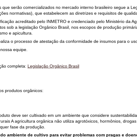
os que serão comercializados no mercado interno brasileiro segue a Leg
ções normativas), que estabelecem as diretrizes e requisitos de qualid
ificação acreditado pelo INMETRO e credenciado pelo Ministério da Ag
tos sob a legislação Orgânico Brasil, nos escopos de produção primár
ismo e apicultura.
aliza o processo de atestação da conformidade de insumos para o uso 
 nossa equipe.
lação completa:
Legislação Orgânico Brasil
s produtos orgânicos:
oduto deve ser cultivado em um ambiente que considere sustentabilida
urais A agricultura orgânica não utiliza agrotóxicos, hormônios, drogas
lquer fase da produção.
do ambiente de cultivo para evitar problemas com pragas e doen