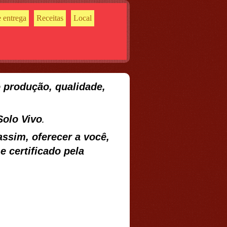
 entrega
Receitas
Local
 produção, qualidade,
S
olo Vivo
.
ssim, oferecer a você,
 certificado pela