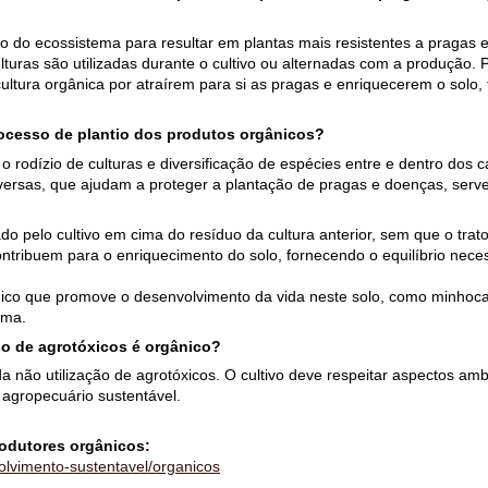
io do ecossistema para resultar em plantas mais resistentes a pragas 
turas são utilizadas durante o cultivo ou alternadas com a produção.
ultura orgânica por atraírem para si as pragas e enriquecerem o solo,
ocesso de plantio dos produtos orgânicos?
o rodízio de culturas e diversificação de espécies entre e dentro dos 
iversas, que ajudam a proteger a plantação de pragas e doenças, se
ado pelo cultivo em cima do resíduo da cultura anterior, sem que o trato
ribuem para o enriquecimento do solo, fornecendo o equilíbrio neces
ico que promove o desenvolvimento da vida neste solo, como minhocas
ema.
so de agrotóxicos é orgânico?
 não utilização de agrotóxicos. O cultivo deve respeitar aspectos ambie
agropecuário sustentável.
rodutores orgânicos:
volvimento-sustentavel/organicos