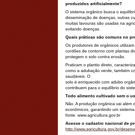
produzidos artificialmente?
O sistema orgânico busca o equilíbr
disseminação de doenças, outras cul
muitas lavouras são usadas na agric
evitando doenças.
Quais práticas são comuns no pr
Os produtores de orgânicos utilizam 
cordões de contorno com plantas d
protegem o solo contra erosão.
Praticam o plantio direto, caracteriz
como a adubação verde, também cont
saudáveis. O
solo é enriquecido com adubo orgân
contribuem para o equilíbrio do sist
Todo alimento cultivado sem o u
Não. A produção orgânica vai além da
econômicos, garantindo um sistema 
fonte: www.agricultura.gov.br
Acesse o cadastro nacional de p
http://www.agricultura.gov.br/desen