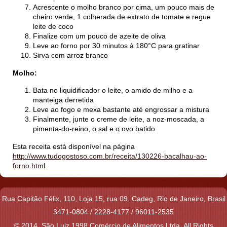
Acrescente o molho branco por cima, um pouco mais de
cheiro verde, 1 colherada de extrato de tomate e regue
leite de coco
Finalize com um pouco de azeite de oliva
Leve ao forno por 30 minutos à 180°C para gratinar
Sirva com arroz branco
Molho:
Bata no liquidificador o leite, o amido de milho e a
manteiga derretida
Leve ao fogo e mexa bastante até engrossar a mistura
Finalmente, junte o creme de leite, a noz-moscada, a
pimenta-do-reino, o sal e o ovo batido
Esta receita está disponível na página
http://www.tudogostoso.com.br/receita/130226-bacalhau-ao-
forno.html
Rua Capitão Félix, 110, Loja 15, rua 09. Cadeg,
Rio de Janeiro,
Brasil
3471-0804 / 2228-4177 / 96011-2535
© 2014. São Luiz 1998 Comércio de Alimentos Ltda. All Rights